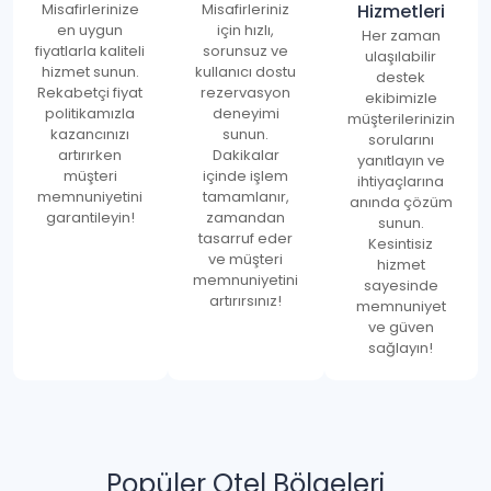
Misafirlerinize
Misafirleriniz
Hizmetleri
en uygun
için hızlı,
Her zaman
fiyatlarla kaliteli
sorunsuz ve
ulaşılabilir
hizmet sunun.
kullanıcı dostu
destek
Rekabetçi fiyat
rezervasyon
ekibimizle
politikamızla
deneyimi
müşterilerinizin
kazancınızı
sunun.
sorularını
artırırken
Dakikalar
yanıtlayın ve
müşteri
içinde işlem
ihtiyaçlarına
memnuniyetini
tamamlanır,
anında çözüm
garantileyin!
zamandan
sunun.
tasarruf eder
Kesintisiz
ve müşteri
hizmet
memnuniyetini
sayesinde
artırırsınız!
memnuniyet
ve güven
sağlayın!
Popüler Otel Bölgeleri