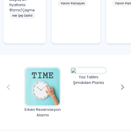
Yarım Pansiyon
Yarım Pan
fiyatlarla
İzmir/Çeşme
Her Şey Dahil
Yaz Tatilini
Şimdiden Planla
Erken Rezervasyon
S
Alarmı
Üyeler