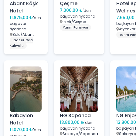
Abant Köşk
Çeşme
Hotel S
Hotel
7.000,00 ₺
Wellnes
'den
başlayan fiyatlarla
11.875,00 ₺
7.650,00
'den
İzmir/Çeşme
başlayan
başlayan f
Yarım Pansiyon
fiyatlarla
Afyonkar
Bolu/Abant
Yarım Pan
İadesiz Oda
Kahvaltı
Babaylon
NG Sapanca
NG Enjo
Hotel
13.800,00 ₺
13.800,0
'den
başlayan fiyatlarla
başlayan f
11.070,00 ₺
'den
Sakarya/Sapanca
Sakarya
başlayan