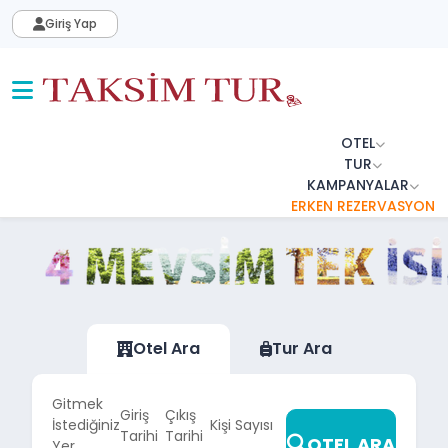
Giriş Yap
OTEL
TUR
KAMPANYALAR
ERKEN REZERVASYON
Otel Ara
Tur Ara
Gitmek
Giriş
Çıkış
İstediğiniz
Kişi Sayısı
Tarihi
Tarihi
OTEL ARA
Yer