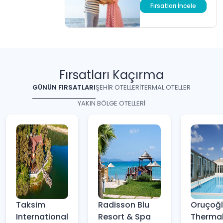
Fırsatları İncele
Fırsatları Kaçırma
GÜNÜN FIRSATLARI
ŞEHİR OTELLERİ
TERMAL OTELLER
YAKIN BÖLGE OTELLERİ
Taksim
Radisson Blu
Oruçoğ
International
Resort & Spa
Thermal