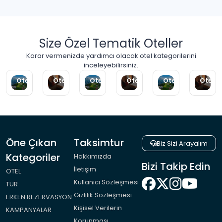
Size Özel Tematik Oteller
2
Karar vermenizde yardımcı olacak otel kategorilerini
Herşey
Çocuk
inceleyebilirsiniz.
Karadeniz
Ekonomik
Dahil
Ücretsiz
Termal
Balayı
Otelleri
Oteller
Oteller
Oteller
Oteller
Oteller
Öne Çıkan
Taksimtur
Biz Sizi Arayalım
Kategoriler
Hakkımızda
Bizi Takip Edin
İletişim
OTEL
Kullanıcı Sözleşmesi
TUR
Gizlilik Sözleşmesi
ERKEN REZERVASYON
Kişisel Verilerin
KAMPANYALAR
Korunması