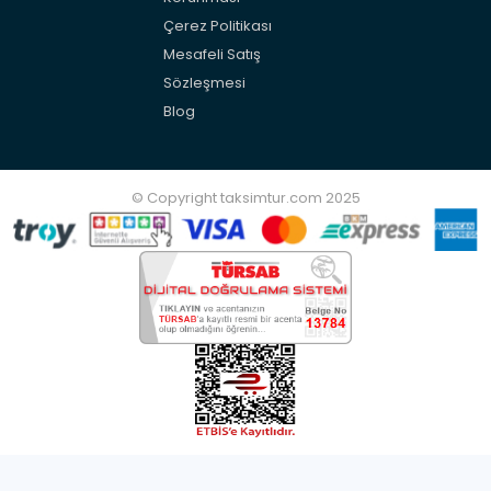
Çerez Politikası
Mesafeli Satış
Sözleşmesi
Blog
© Copyright taksimtur.com 2025