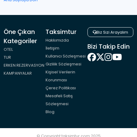
Öne Çıkan
Taksimtur
Biz Sizi Arayalım
Kategoriler
Hakkımızda
Bizi Takip Edin
İletişim
OTEL
Kullanıcı Sözleşmesi
TUR
Gizlilik Sözleşmesi
ERKEN REZERVASYON
Kişisel Verilerin
KAMPANYALAR
Korunması
Çerez Politikası
Mesafeli Satış
Sözleşmesi
Blog
© Copyright taksimtur.com 2025