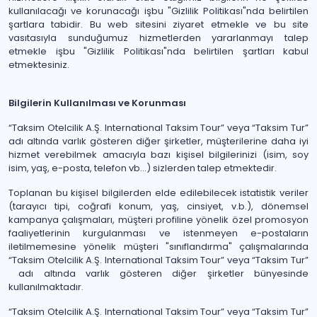
kullanılacağı ve korunacağı işbu "Gizlilik Politikası"nda belirtilen
şartlara tabidir. Bu web sitesini ziyaret etmekle ve bu site
vasıtasıyla sunduğumuz hizmetlerden yararlanmayı talep
etmekle işbu "Gizlilik Politikası"nda belirtilen şartları kabul
etmektesiniz.
Bilgilerin Kullanılması ve Korunması
“Taksim Otelcilik A.Ş. International Taksim Tour” veya “Taksim Tur”
adı altında varlık gösteren diğer şirketler, müşterilerine daha iyi
hizmet verebilmek amacıyla bazı kişisel bilgilerinizi (isim, soy
isim, yaş, e-posta, telefon vb…) sizlerden talep etmektedir.
Toplanan bu kişisel bilgilerden elde edilebilecek istatistik veriler
(tarayıcı tipi, coğrafi konum, yaş, cinsiyet, v.b.), dönemsel
kampanya çalışmaları, müşteri profiline yönelik özel promosyon
faaliyetlerinin kurgulanması ve istenmeyen e-postaların
iletilmemesine yönelik müşteri "sınıflandırma" çalışmalarında
“Taksim Otelcilik A.Ş. International Taksim Tour” veya “Taksim Tur”
adı altında varlık gösteren diğer şirketler bünyesinde
kullanılmaktadır.
“Taksim Otelcilik A.Ş. International Taksim Tour” veya “Taksim Tur”