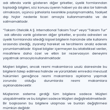
adı altında varlık gösteren diğer şirketler, üyelik formlarından
topladığı bilgileri, söz konusu üyenin haberi ya da aksi bir talimatı
olmaksızın, üçüncü şahıslarla kesinlikle paylaşmamakta, faaliyet
dışı hiçbir nedenle ticari amaçla kullanmamakta ve de
satmamaktadır.
“Taksim Otelcilik A.Ş. International Taksim Tour” veya “Taksim Tur”
adı altında varlık gösteren diğer şirketler, e-posta adresleri ve
üyelik formlarında istediği kişisel bilgilerin haricinde site kullanımı
sırasında izlediği, ziyaretçi hareket ve tercihlerini analiz ederek
yorumlamaktadır. Kişisel bilgiler içermeyen bu istatistiksel veriler,
misafirlere daha özel ve etkin bir rezervasyon deneyimi
yaşatmak amacıyla kullanılmaktadır.
Müşteri bilgileri, ancak resmi makamlarca usulü dairesinde bu
bilgilerin talep edilmesi halinde ve yürürlükteki emredici mevzuat
hükümleri gereğince resmi makamlara açıklama yapmak
zorunda olduğu durumlarda resmi makamlara
açıklanabilecektir.
Müşterinin sisteme girdiği tüm bilgilere sadece Müşteri
ulaşabilmekte ve bu bilgileri sadece Müşteri değiştirebilmektedir.
Bir başkasının bu bilgilere ulaşması ve bunları değiştirmesi
mümkün değildir.