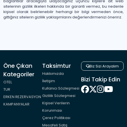
bağlantılar aracılığıyla ulaşacağınız üçüncü kişilere ait web
sitelerinin gizlilik ilkeleri hakkında bir garanti vermez, bu nedenle
kişisel olarak belirlenebilir herhangi bir bilgi vermeden önce,
gittiğiniz sitelerin gizlilik yaklaşımlarını değerlendirmenizi öneririz.
Öne Çıkan
Taksimtur
Biz Sizi Arayalım
Kategoriler
Hakkımızda
Bizi Takip Edin
İletişim
OTEL
Kullanıcı Sözleşmesi
TUR
Gizlilik Sözleşmesi
ERKEN REZERVASYON
Kişisel Verilerin
KAMPANYALAR
Korunması
Çerez Politikası
Mesafeli Satış