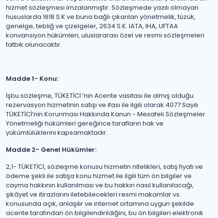
hizmet sözleşmesi imzalanmıştır. Sözleşmede yazılı olmayan
hususlarda 1618 S.K ve buna bağlı çıkarılan yönetmelik, tüzük,
genelge, tebliğ ve çizelgeler, 2634 S.K. IATA, IHA, UFTAA
konvansiyon hükümleri, uluslararası özel ve resmi sözleşmeleri
tatbik olunacaktır.
Madde 1- Konu:
İşbu sözleşme, TÜKETİCİ ’nin Acente vasıtası ile almış olduğu
rezervasyon hizmetinin satışı ve ifası ile ilgili olarak 4077 Sayılı
TÜKETİCİ’nin Korunması Hakkında Kanun - Mesafeli Sözleşmeler
Yönetmeliği hükümleri gereğince tarafların hak ve
yükümlülüklerini kapsamaktadır.
Madde 2- Genel Hükümler:
2,1- TÜKETİCİ, sözleşme konusu hizmetin nitelikleri, satış fiyatı ve
ödeme şekli ile satışa konu hizmet ile ilgili tüm ön bilgiler ve
cayma hakkının kullanılması ve bu hakkın nasıl kullanılacağı,
şikâyet ve itirazlarını iletebilecekleri resmi makamlar vs.
konusunda açık, anlaşılır ve internet ortamına uygun şekilde
acente tarafından ön bilgilendirildiğini, bu ön bilgileri elektronik