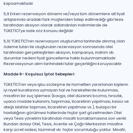
kapsamaktadır.
5,9 Erken rezervasyon dönemi ve/veya tüm dönemlere ait fiyat
artışlarında aradaki fark müşteriden talep edilmediği gibi tesis
tarafından aksiyon olarak adlandırılan indirimlerde de
TÜKETİCİ’ye iade söz konusu değildir.
5,10 TÜKETİCİ’nin rezervasyon oluşturulma tarihinde alınmış olan
ödeme tutarı ile oluşturulan rezervasyon sonrasında otel
tarafından gerçekleştirilen aksiyon, kampanya, indirim vb.
durumlar nedeni fiyat güncelleme hakkı bulunmamaktadır.
Rezervasyonun alım tarihindeki tutar geçerliliğini koruyacaktır.
Madde 6- Koşulsuz İptal Sebepleri:
TÜKETİCİ’nin veya işbu sözleşme ile hizmetten yararlanan kişilerin
iyi niyet kurallarına uymayan hal ve hareketlerde bulunması,
misafirin bir suç işlemesi (kavga, otel düzenini bozma, hırsızlık,
uyarıcı madde kullanımı, taşınması, ticaretinin yapılması, kesici ve
ateşli silahlar taşıması, ticaretinin yapılması vs.), bulaşıcı bir
hastalığının görülmesi hallerinde hiçbir şart gözetmeden Otel
veya Tesis yönetimi tarafından misafir konaklamasına son verilir.
Bundan dolayı Otel, Tesis, Acente ve Çağrı Merkezinin misafire
karşı ücret iadesi, tazminat vb. hiçbir sorumluluğu yoktur. Misafir,