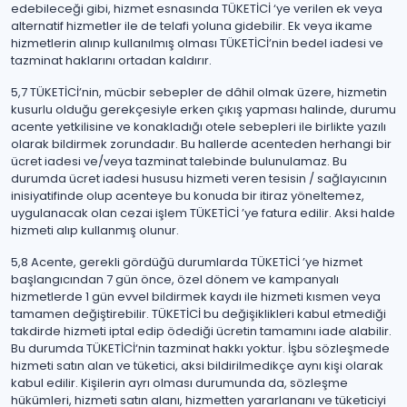
edebileceği gibi, hizmet esnasında TÜKETİCİ ‘ye verilen ek veya
alternatif hizmetler ile de telafi yoluna gidebilir. Ek veya ikame
hizmetlerin alınıp kullanılmış olması TÜKETİCİ’nin bedel iadesi ve
tazminat haklarını ortadan kaldırır.
5,7 TÜKETİCİ’nin, mücbir sebepler de dâhil olmak üzere, hizmetin
kusurlu olduğu gerekçesiyle erken çıkış yapması halinde, durumu
acente yetkilisine ve konakladığı otele sebepleri ile birlikte yazılı
olarak bildirmek zorundadır. Bu hallerde acenteden herhangi bir
ücret iadesi ve/veya tazminat talebinde bulunulamaz. Bu
durumda ücret iadesi hususu hizmeti veren tesisin / sağlayıcının
inisiyatifinde olup acenteye bu konuda bir itiraz yöneltemez,
uygulanacak olan cezai işlem TÜKETİCİ ’ye fatura edilir. Aksi halde
hizmeti alıp kullanmış olunur.
5,8 Acente, gerekli gördüğü durumlarda TÜKETİCİ ’ye hizmet
başlangıcından 7 gün önce, özel dönem ve kampanyalı
hizmetlerde 1 gün evvel bildirmek kaydı ile hizmeti kısmen veya
tamamen değiştirebilir. TÜKETİCİ bu değişiklikleri kabul etmediği
takdirde hizmeti iptal edip ödediği ücretin tamamını iade alabilir.
Bu durumda TÜKETİCİ‘nin tazminat hakkı yoktur. İşbu sözleşmede
hizmeti satın alan ve tüketici, aksi bildirilmedikçe aynı kişi olarak
kabul edilir. Kişilerin ayrı olması durumunda da, sözleşme
hükümleri, hizmeti satın alanı, hizmetten yararlananı ve tüketiciyi