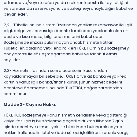
ortamda ve/veya telefon ya da elektronik posta ile teyit ettiğini
ve sonrasında rezervasyonu ve sözleşmeyi onayladığını kabul ve
beyan eder.
2,2- Tüketici online sistem üzerinden yapılan rezervasyon ile ilgili
bilgi, belge ve sonrası için Acente tarafından yapılacak olan e-
posta ve kısa mesaj bilgilendirmelerini kabul eder.
Sözleşmede imzası bulunmayan ancak hizmete katılan
Tüketiciler, adlarına yetkilendirdikleri TÜKETİCİ’nin bu sözleşmeyi
onaylaması ile sözleşme şartlarını kabul ve taahhüt etmiş
sayılırlar.
2,3- Hizmetin ifasından sonra acentenin kusurundan
kaynaklanmayan bir sebeple, TÜKETİCİ’ye ait banka veya kredi
kartının yahut ilgili banka/finans kuruluşunun hizmet bedelini
acenteye ödememesi halinde TÜKETİCİ, doğan zararlardan
sorumludur.
Madde 3- Cayma Hakkı:
TÜKETİCİ, sözleşmeye konu hizmetin kendisine veya gösterdiği
kişiye ifası için iş bu sözleşme geçerli olduktan itibaren 7 gün
içinde acenteye e-mail yolu ile bildirimde bulunarak cayma
hakkını kullanabilir. İptal ve iade süreci işletilirken, zorunlu vergi,