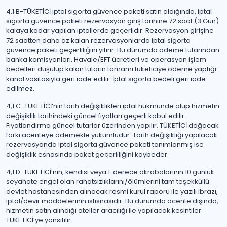
4,1 B-TÜKETİCİ iptal sigorta güvence paketi satın aldığında, iptal
sigorta güvence paketi rezervasyon giriş tarihine 72 saat (3 Gün)
kalaya kadar yapılan iptallerde geçerlidir. Rezervasyon girişine
72 saatten daha az kalan rezervasyonlarda iptal sigorta
güvence paketi geçerliliğini yitirir. Bu durumda ödeme tutarından
banka komisyonları, Havale/EFT ücretleri ve operasyon işlem
bedelleri düşülüp kalan tutarın tamamı tüketiciye ödeme yaptığı
kanal vasıtasıyla geri iade edilir. İptal sigorta bedeli geri iade
edilmez.
4,1 C-TÜKETİCİ‘nin tarih değişiklikleri iptal hükmünde olup hizmetin
değişiklik tarihindeki güncel fiyatları geçerli kabul edilir.
Fiyatlandırma güncel tutarlar üzerinden yapılır. TÜKETİCİ doğacak
farkı acenteye ödemekle yükümlüdür. Tarih değişikliği yapılacak
rezervasyonda iptal sigorta güvence paketi tanımlanmış ise
değişiklik esnasında paket geçerliliğini kaybeder.
4,1 D-TÜKETİCİ‘nin, kendisi veya 1. derece akrabalarının 10 günlük
seyahate engel olan rahatsızlıklarını/ölümlerini tam teşekküllü
devlet hastanesinden alınacak resmi kurul raporu ile yazılı ibrazı,
iptal/devir maddelerinin istisnasıdır. Bu durumda acente dışında,
hizmetin satın alındığı oteller aracılığı ile yapılacak kesintiler
TÜKETİCİ’ye yansıtılır.