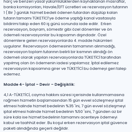
harç ve benzeri yasal yükümlülüklerden kaynaklanan masraflar,
banka komisyonları, Havale/EFT ücretleri ve rezervasyon tutarının
1 ( Bir ) günlük hizmet bedeli ödenen tutardan düşülüp kalan
tutarın tamamı TÜKETİCİ’ye ödeme yaptığı kanal vasıtasıyla
bildirimi takip eden 60 iş günü sonunda iade edilir. Erken
rezervasyon, bayram, sömestir gibi özel dönemler ve ön
ödemeli rezervasyonlar bu kapsamın dışındadır. Özel
dönemlere gelen rezervasyonlarda 4. madde hükümleri
uygulanır. Rezervasyon ödemesinin tamamının alınmadığı,
rezervasyon toplam tutarının belirli bir kısmının alındığı ön
ödemeli olarak yapılan rezervasyonlarda TÜKETİCİ tarafından
yapılmış olan ön ödemenin iadesi yapılamaz. İptal edilemez
rezervasyon kapsamına girer ve TÜKETİCİ bu ödemeyi geri talep
edemez.
Madde 4- İptal – Devir – Değişiklik:
4,1 A-TÜKETİCİ, cayma hakkını süresi içerisinde kullanmamasına
rağmen hizmetin başlamasından 15 gün evvel sözleşmeyi iptal
etmesi halinde hizmet bedelinin %35 'ini, 7 gün evvel sözleşmeyi
iptal etmesi halinde hizmet bedelinin %50 'sini, 7 günden az bir
süre kala ise hizmet bedelinin tamamını acenteye ödemeyi
kabul ve taahhüt eder. Bu koşul erken rezervasyon iptal güvence
paketi alındığında geçerli değildir.