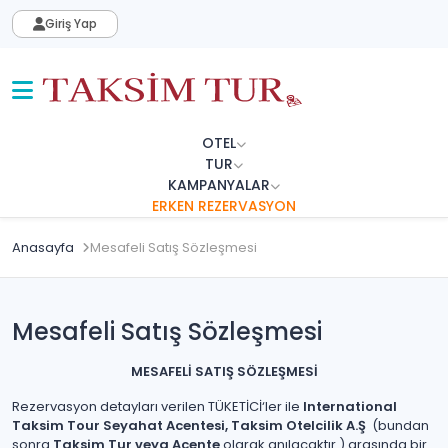
Giriş Yap
OTEL
TUR
KAMPANYALAR
ERKEN REZERVASYON
Anasayfa
Mesafeli Satış Sözleşmesi
Mesafeli Satış Sözleşmesi
MESAFELİ SATIŞ SÖZLEŞMESİ
Rezervasyon detayları verilen TÜKETİCİ‘ler ile
International
Taksim Tour Seyahat Acentesi, Taksim Otelcilik A.Ş
(bundan
sonra
Taksim Tur veya Acente
olarak anılacaktır.) arasında bir