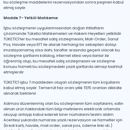
bu sözleşme maddelerini rezervasyondan sonra peşinen kabul
etmiş sayılır.
Madde 7- Yetkili Mahkeme:
İşbu sözleşmenin uygulanmasından doğan ihtilafların
çözümünde Tüketici Mahkemeleri ve Hakem Heyetleri yetkilidir.
TÜKETİCİ’ler bu mesafeli satış sözleşmesini, Mail-Order, Sanal
Pos, Havale veya EFT ile alarak herhangi bir sebepten dolayı
imzalayamamış olsa dahi, taraflar arasında geçerli olacak bu
sözleşme şartlarını katalog, internet sitesi veya ilanlar ile
öğrenmiş olup, bu mesafeli satış sözleşmesini ve sözleşme
konusu hizmeti bu sözleşmedeki yazılı şartlarda almayı taahhüt
etmişlerdir.
TÜKETİCİ işbu 7 maddeden oluşan sözleşmenin tüm koşullarını
kabul etmiş sayılır. Temerrüt faiz oranı yıllık TEFE oranları dikkate
alınarak belirlenir.
Adımıza düzenlenmiş olan bu sözleşmenin tüm sayfalarını, satın
alınan ürün hakkındaki tüm bilgi metinlerini elektronik ortamda
okuyup anlayıp kabul ederek birer nüshalarını teslim aldım.
Acenteyi yukarıda numarası yazılı rezervasyon ve hizmetler için
(kredi kartı, havale, mail order, sanal pos, ödeme linki vb.)