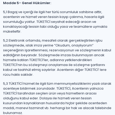
Madde 5- Genel Hükümler:
5,1 Bagaj ve içeriği ile ilgili her türlü sorumluluk sahibine aittir,
acentenin ve hizmet veren tesisin kayıp çalınma, hasarla ilgili
sorumluluğu yoktur. TÜKETİCİ seyahat edeceği aracın ve
konaklayacağı tesisin tabi olduğu yasa ve teamüllere uymakla
mükelleftir.
5,2 Elektronik ortamda, mesafeli olarak gerçekleştirilen işbu
sözleşmede, ıslak imza yerine “Okudum, onaylıyorum”
seçeneğinin işaretlenmesi, rezervasyonun ve sözleşmenin kabul
edildiğinin beyanıdır. Sözleşmede imzası bulunmayan ancak
hizmete katılan TÜKETİCİ’ler, adlarına yetkilendirdikleri
TÜKETİCİ’nin bu sözleşmeyi onaylaması ile sözleşme şartlarını
kabul ve taahhüt etmiş sayılırlar. Acentenin diğer TÜKETİCİ’ lere
rücu hakkı saklıdır.
5,3 TÜKETİCİ hizmet ile ilgili tüm memnuniyetsizliklerini yazılı olarak
acenteye bildirmek zorundadır. TÜKETİCİ, Acentenin yalnızca
TÜKETİCİ tarafından seçilen ürün veya hizmetlerin aracısı
olduğunu kabul eder. Dolayısı ile hizmeti veren tesisin
kusurundan kaynaklanan hususlarda hiçbir şekilde acenteden
maddi, manevi tazminat vb. herhangi bir hak ve alacak talebinde
bulunamaz.