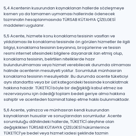
5,4 Acentenin kusurundan kaynaklanan hallerde sözleşmeye
kısmen ya da tamamen uymaması hallerinde ödenecek
tazminatın hesaplanmasında TÜRSAB KÜTAHYA ÇİZELGESİ
maddeleri uygulanır.
5,5 Acente, hizmete konu konaklama tesisinin vasıfları ve
yıldızlaması ile konaklama tesisinde ön görülen hizmetler ile ilgili
bilgiyi, konaklama tesisinin beyanına, broşürlerine ve tesisin
resmi internet sitesindeki bilgilere dayanarak ilan etmiş olup,
konaklama tesisinin, belirtilen niteliklerde hazır
bulundurulmaması veya hizmet verebilecek durumda olmaması
halinde acentenin mesuliyeti yoktur. Sorumluluk münhasıran
konaklama tesisinin mesuliyetidir. Bu durumda acente tüketiciyi
aynı standartta veya bir üst kategorideki tesisinde konaklatmak
hakkına haizdir. TÜKETİCİ böyle bir değişikliği kabul etmez ise
rezervasyonu için ödediği toplam bedeli geriye alma hakkına
sahiptir ve acenteden tazminat talep etme hakkı bulunmaktadır.
5,6 Acente, yalnızca ve münhasıran kendi kusurundan
kaynaklanan hususlar ve sonuçlarından sorumludur. Acente
sorumluluğu dâhilindeki hallerde, TÜKETİCİ aleyhine olan
değişiklikleri TÜRSAB KÜTAHYA ÇİZELGESİ hükümlerince
TÜKETİCİ’ye bedel veya hizmet iadesi şeklinde tazmin