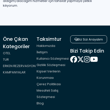
aldığım/alacağım hizmetler için tahsilat yapmaya yetkili
kılıyorum.
Öne Çıkan
Taksimtur
Biz Sizi Arayalım
Kategoriler
Hakkımızda
Bizi Takip Edin
İletişim
OTEL
Kullanıcı Sözleşmesi
TUR
Gizlilik Sözleşmesi
ERKEN REZERVASYON
Kişisel Verilerin
KAMPANYALAR
Korunması
Çerez Politikası
Mesafeli Satış
Sözleşmesi
Blog