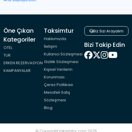
Öne Çıkan
Taksimtur
Biz Sizi Arayalım
Kategoriler
Hakkımızda
Bizi Takip Edin
İletişim
OTEL
Kullanıcı Sözleşmesi
TUR
Gizlilik Sözleşmesi
ERKEN REZERVASYON
Kişisel Verilerin
KAMPANYALAR
Korunması
Çerez Politikası
Mesafeli Satış
Sözleşmesi
Blog
© Copyright taksimtur.com 2025